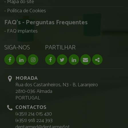
Mapa do site
Política de Cookies
FAQ's - Perguntas Frequentes
FAQ implantes
SIGA-NOS
PARTILHAR
facebook page
linkedin page
instagram page
Facebook
Twitter
Linkedin
Email
Share
MORADA
Rua dos Castanheiros, N3 - B, Laranjeiro
2810-036 Almada
PORTUGAL
CONTACTOS
(+351) 214 015 430
(+351) 918 224 393
dentarmed@dentarmed.pt