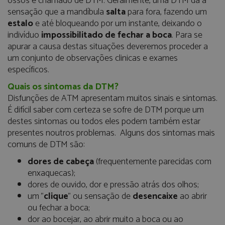
ossos é chamado de DTM. Geralmente, uma DTM dá a
sensação que a mandíbula
salta
para fora, fazendo um
estalo
e até bloqueando por um instante, deixando o
indivíduo
impossibilitado de fechar a boca
. Para se
apurar a causa destas situações deveremos proceder a
um conjunto de observações clinicas e exames
específicos.
Quais os sintomas da DTM?
Disfunções de ATM apresentam muitos sinais e sintomas.
É difícil saber com certeza se sofre de DTM porque um
destes sintomas ou todos eles podem também estar
presentes noutros problemas. Alguns dos sintomas mais
comuns de DTM são:
dores de cabeça
(frequentemente parecidas com
enxaquecas);
dores de ouvido, dor e pressão atrás dos olhos;
um "
clique
" ou sensação de
desencaixe
ao abrir
ou fechar a boca;
dor ao bocejar, ao abrir muito a boca ou ao