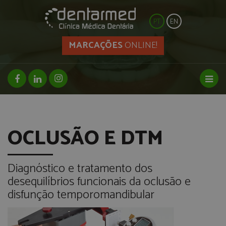
PT
EN
MARCAÇÕES
ONLINE!
facebook page
linkedin page
instagram page
Toggl
OCLUSÃO E DTM
Diagnóstico e tratamento dos
desequilíbrios funcionais da oclusão e
disfunção temporomandibular