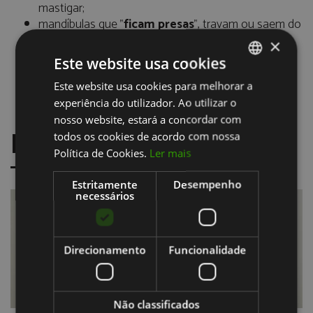
mastigar;
mandíbulas que "
ficam presas
", travam ou saem do
lugar;
×
flacidez dos músculos da mandíbula;
Este website usa cookies
uma brusca mudança no modo em que os dentes
superiores e inferiores se encaixam.
Este website usa cookies para melhorar a
PORTUGUESE
experiência do utilizador. Ao utilizar o
ENGLISH
nosso website, estará a concordar com
NOVIDADES
todos os cookies de acordo com nossa
Política de Cookies.
Ler mais
Estritamente
Desempenho
necessários
Direcionamento
Funcionalidade
Não classificados