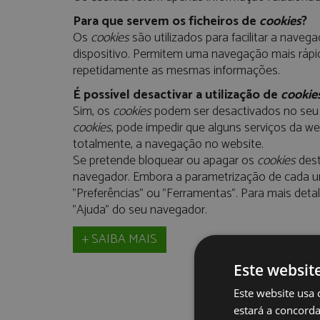
Para que servem os ficheiros de
cookies
?
Os
cookies
são utilizados para facilitar a naveg
dispositivo. Permitem uma navegação mais rápida
repetidamente as mesmas informações.
É possível desactivar a utilização de
cookie
Sim, os
cookies
podem ser desactivados no seu n
cookies
, pode impedir que alguns serviços da w
totalmente, a navegação no website.
Se pretende bloquear ou apagar os
cookies
dest
navegador. Embora a parametrização de cada u
"Preferências" ou "Ferramentas". Para mais det
"Ajuda" do seu navegador.​
+ SAIBA MAIS
Este websit
Este website usa 
estará a concorda