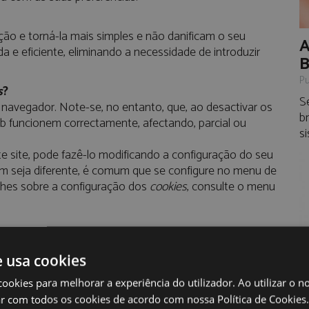
ação e torná-la mais simples e não danificam o seu
A
 e eficiente, eliminando a necessidade de introduzir
B
Pu
s
?
S
avegador. Note-se, no entanto, que, ao desactivar os
b
eb funcionem correctamente, afectando, parcial ou
s
e site, pode fazê-lo modificando a configuração do seu
m seja diferente, é comum que se configure no menu de
alhes sobre a configuração dos
cookies
, consulte o menu
e usa cookies
O
cookies para melhorar a experiência do utilizador. Ao utilizar o n
Pu
r com todos os cookies de acordo com nossa Política de Cookies.