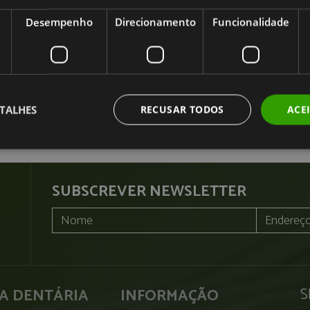
D
s
Desempenho
Direcionamento
Funcionalidade
P
s
s
l
TALHES
RECUSAR TODOS
ACE
SUBSCREVER NEWSLETTER
S
CA DENTÁRIA
INFORMAÇÃO