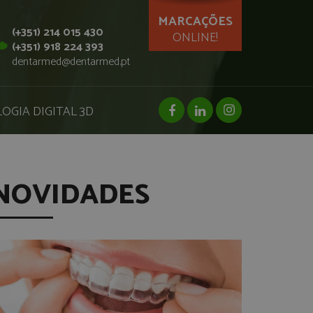
MARCAÇÕES
(+351) 214 015 430
ONLINE!
(+351) 918 224 393
dentarmed@dentarmed.pt
facebook page
linkedin page
instagram page
OGIA DIGITAL 3D
NOVIDADES