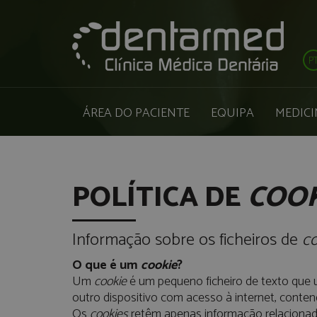
P
ÁREA DO PACIENTE
EQUIPA
MEDICI
POLÍTICA DE
COOK
Informação sobre os ficheiros de
c
O que é um
cookie
?
Um
cookie
é um pequeno ficheiro de texto que 
outro dispositivo com acesso à internet, conte
Os
cookies
retêm apenas informação relacionad