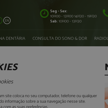
Seg - Sex:
10H00 - 13H00 14H30 - 19H30
T
EN
Sab:
10H00 - 13H30
NA DENTÁRIA
CONSULTA DO SONO & DOR
RADIOL
IES​
ookies
um site coloca no seu computador, telefone ou qualquer
ndo informação sobre a sua navegação nesse site.
a com as suas preferências.