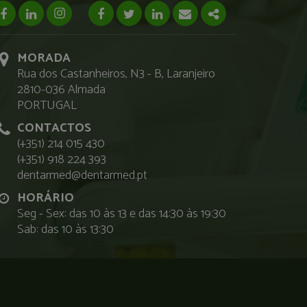
facebook page
linkedin page
instagram page
Facebook
Twitter
Linkedin
Email
Share
MORADA
Rua dos Castanheiros, N3 - B, Laranjeiro
2810-036 Almada
PORTUGAL
CONTACTOS
(+351) 214 015 430
(+351) 918 224 393
dentarmed@dentarmed.pt
HORÁRIO
Seg - Sex: das 10 às 13 e das 14:30 às 19:30
Sab: das 10 às 13:30