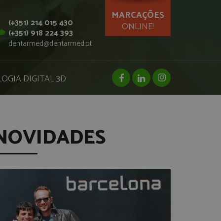
MARCAÇÕES
(+351) 214 015 430
ONLINE!
(+351) 918 224 393
dentarmed@dentarmed.pt
facebook page
linkedin page
instagram page
OGIA DIGITAL 3D
NOVIDADES