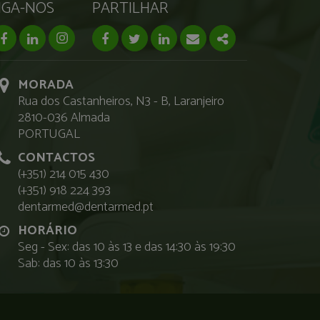
IGA-NOS
PARTILHAR
facebook page
linkedin page
instagram page
Facebook
Twitter
Linkedin
Email
Share
MORADA
Rua dos Castanheiros, N3 - B, Laranjeiro
2810-036 Almada
PORTUGAL
CONTACTOS
(+351) 214 015 430
(+351) 918 224 393
dentarmed@dentarmed.pt
HORÁRIO
Seg - Sex: das 10 às 13 e das 14:30 às 19:30
Sab: das 10 às 13:30