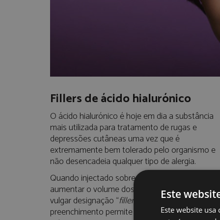
Fillers de ácido hialurónico
O ácido hialurónico é hoje em dia a substância
mais utilizada para tratamento de rugas e
depressões cutâneas uma vez que é
extremamente bem tolerado pelo organismo e
não desencadeia qualquer tipo de alergia.
Quando injectado sobre a epiderme permite
aumentar o volume dos tecidos moles – daí a s
Este websit
vulgar designação “
filler
”. De facto, este efeito 
Este website usa 
preenchimento permite tratar: rugas estáticas,