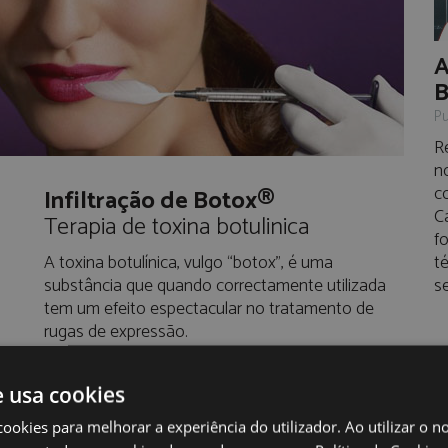
A
B
Pu
R
n
c
Infiltração de Botox®
C
Terapia de toxina botulinica
f
A toxina botulínica, vulgo “botox”, é uma
t
substância que quando correctamente utilizada
s
tem um efeito espectacular no tratamento de
rugas de expressão.
Esta toxina quando injectada no músculo
ua
desencadeia um relaxamento muscular
e usa cookies
de
temporário bloqueando o aparecimento de rugas,
cookies para melhorar a experiência do utilizador. Ao utilizar o n
tais como, os pés de galinha, as rugas da testa e