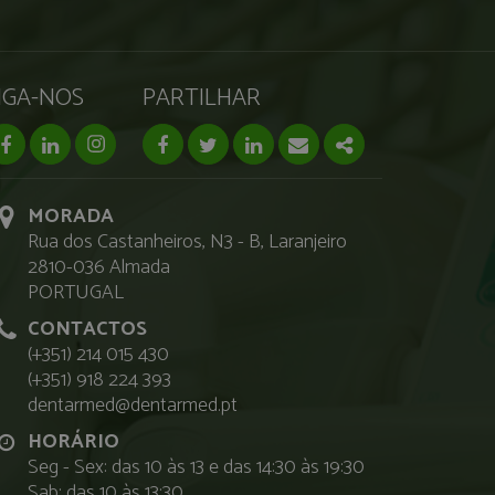
IGA-NOS
PARTILHAR
facebook page
linkedin page
instagram page
Facebook
Twitter
Linkedin
Email
Share
MORADA
Rua dos Castanheiros, N3 - B, Laranjeiro
2810-036 Almada
PORTUGAL
CONTACTOS
(+351) 214 015 430
(+351) 918 224 393
dentarmed@dentarmed.pt
HORÁRIO
Seg - Sex: das 10 às 13 e das 14:30 às 19:30
Sab: das 10 às 13:30