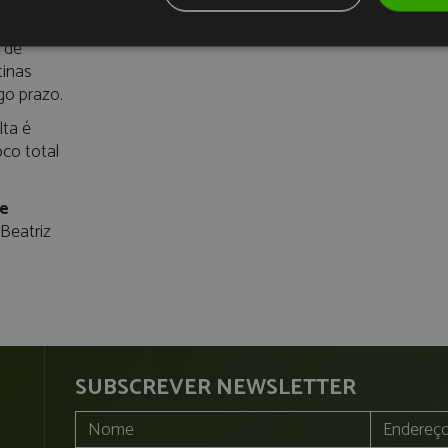
eatriz
 de
tinas
go prazo.
ta é
co total
 e
Beatriz
SUBSCREVER NEWSLETTER