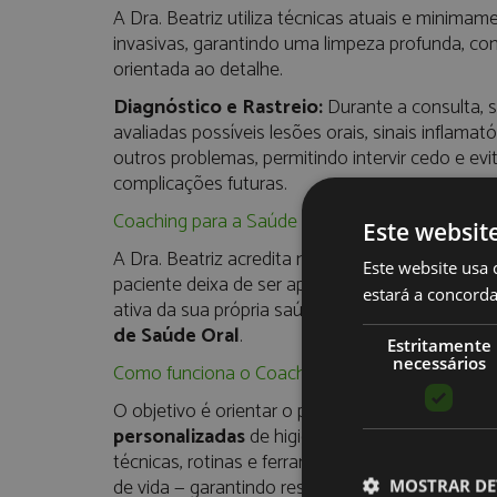
A Dra. Beatriz utiliza técnicas atuais e minimam
invasivas, garantindo uma limpeza profunda, con
orientada ao detalhe.
Diagnóstico e Rastreio:
Durante a consulta, 
avaliadas possíveis lesões orais, sinais inflamató
outros problemas, permitindo intervir cedo e evi
complicações futuras.
Coaching para a Saúde Oral: Uma Parceria para
Este websit
A Dra. Beatriz acredita numa abordagem em qu
Este website usa 
paciente deixa de ser apenas “tratado” e passa 
estará a concorda
ativa da sua própria saúde. É aqui que entra o
C
de Saúde Oral
.
Estritamente
necessários
Como funciona o Coaching?
O objetivo é orientar o paciente com
estratégi
personalizadas
de higiene oral. A Dra. Beatriz 
técnicas, rotinas e ferramentas aos seus hábitos
de vida — garantindo resultados reais e sustentá
MOSTRAR DE