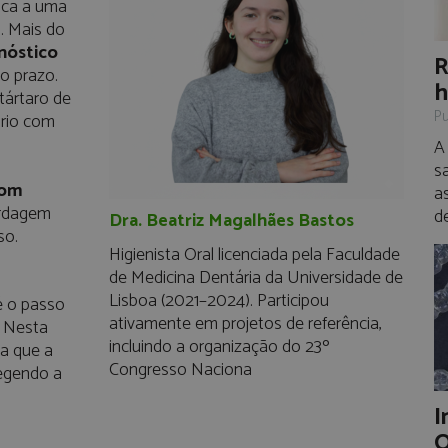
nica a uma
. Mais do
nóstico
R
o prazo.
h
tártaro de
Pu
rio com
A
s
com
a
ordagem
de
Dra. Beatriz Magalhães Bastos
so.
Higienista Oral licenciada pela Faculdade
de Medicina Dentária da Universidade de
Lisboa (2021–2024). Participou
é o passo
ativamente em projetos de referência,
. Nesta
incluindo a organização do 23º
na que a
Congresso Naciona
tegendo a
I
O