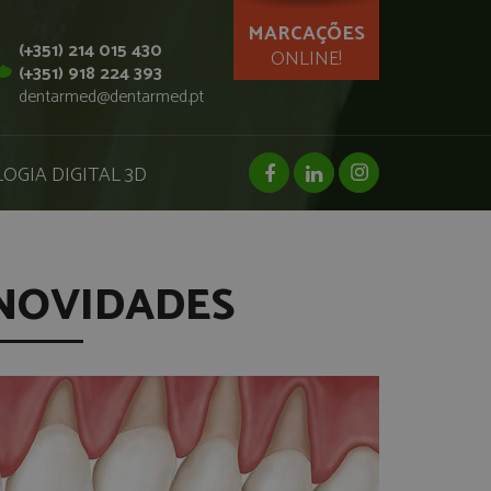
MARCAÇÕES
(+351) 214 015 430
ONLINE!
(+351) 918 224 393
dentarmed@dentarmed.pt
facebook page
linkedin page
instagram page
OGIA DIGITAL 3D
NOVIDADES