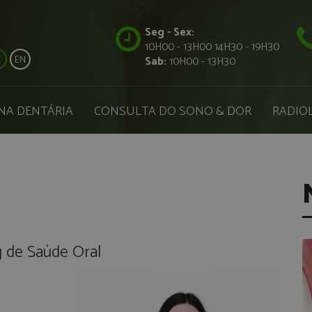
Seg - Sex:
10H00 - 13H00 14H30 - 19H30
T
EN
Sab:
10H00 - 13H30
NA DENTÁRIA
CONSULTA DO SONO & DOR
RADIOL
g de Saúde Oral