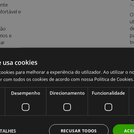
ente
Pu
fortável e
O
ut
d
são
p
rios e
t
tar
m
p
 o Futuro
e usa cookies
e o
cookies para melhorar a experiência do utilizador. Ao utilizar o n
a ser parte
r com todos os cookies de acordo com nossa Política de Cookies.
oaching
Desempenho
Direcionamento
Funcionalidade
as
adapta
 e estilo
veis.
TALHES
RECUSAR TODOS
ACE