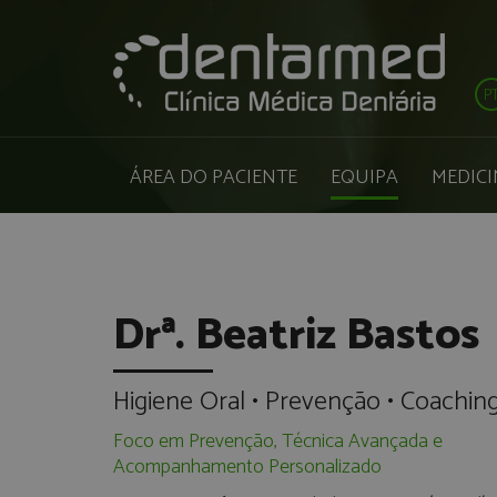
P
ÁREA DO PACIENTE
EQUIPA
MEDICI
Drª. Beatriz Bastos
Higiene Oral • Prevenção • Coachin
Foco em Prevenção, Técnica Avançada e
Acompanhamento Personalizado