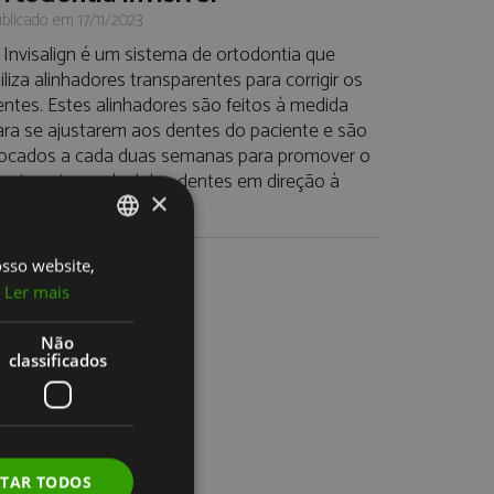
blicado em 17/11/2023
 Invisalign é um sistema de ortodontia que
iliza alinhadores transparentes para corrigir os
entes. Estes alinhadores são feitos à medida
ara se ajustarem aos dentes do paciente e são
rocados a cada duas semanas para promover o
ovimento gradual dos dentes em direção à
×
osição desejada.
osso website,
PORTUGUESE
VER TODAS
Ler mais
ENGLISH
Não
classificados
ITAR TODOS