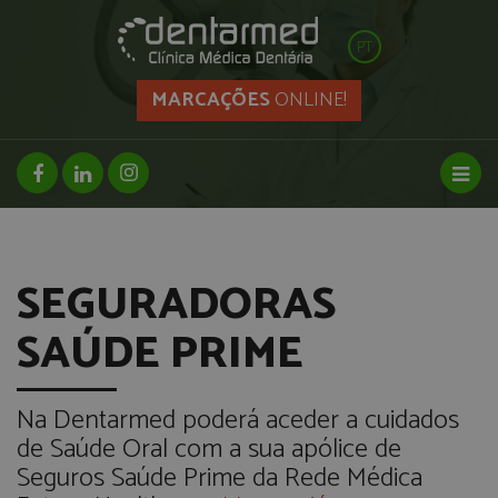
PT
MARCAÇÕES
ONLINE!
facebook page
linkedin page
instagram page
Toggl
SEGURADORAS
SAÚDE PRIME
Na Dentarmed poderá aceder a cuidados
de Saúde Oral com a sua apólice de
Seguros Saúde Prime da Rede Médica