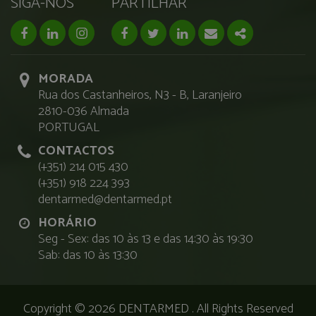
SIGA-NOS
PARTILHAR
facebook page
linkedin page
instagram page
Facebook
Twitter
Linkedin
Email
Share
MORADA
Rua dos Castanheiros, N3 - B, Laranjeiro
2810-036 Almada
PORTUGAL
CONTACTOS
(+351) 214 015 430
(+351) 918 224 393
dentarmed@dentarmed.pt
HORÁRIO
Seg - Sex: das 10 às 13 e das 14:30 às 19:30
Sab: das 10 às 13:30
Copyright © 2026
DENTARMED
. All Rights Reserved