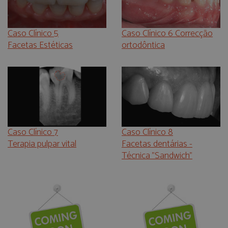
Caso Clínico 5
Caso Clínico 6 Correcção
Facetas Estéticas
ortodôntica
Caso Clínico 8
Caso Clínico 7
Facetas dentárias -
Terapia pulpar vital
Técnica "Sandwich"