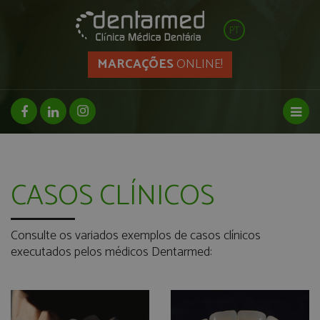
PT
MARCAÇÕES
ONLINE!
facebook page
linkedin page
instagram page
Toggl
CASOS CLÍNICOS
Consulte os variados exemplos de casos clínicos
executados pelos médicos Dentarmed: