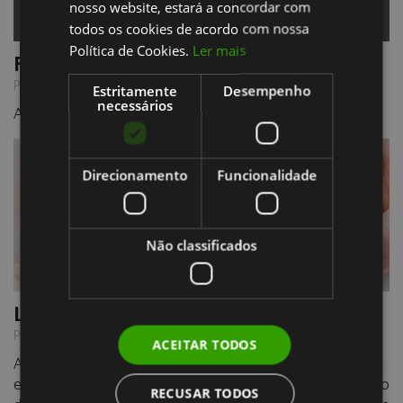
nosso website, estará a concordar com
todos os cookies de acordo com nossa
Política de Cookies.
Ler mais
Feliz dia da mulher
Publicado em 08/03/2019
Estritamente
Desempenho
necessários
A Dentarmed celebra o dia da Mulher com ofertas para si
Direcionamento
Funcionalidade
Não classificados
L-PRF - Leucocyte-Platelet Rich Fibrin
Publicado em 05/07/2019
ACEITAR TODOS
A cicatrização de feridas tem sido sempre uma prioridade
em cirurgia oral. Num esforço para melhorar a cicatrização
RECUSAR TODOS