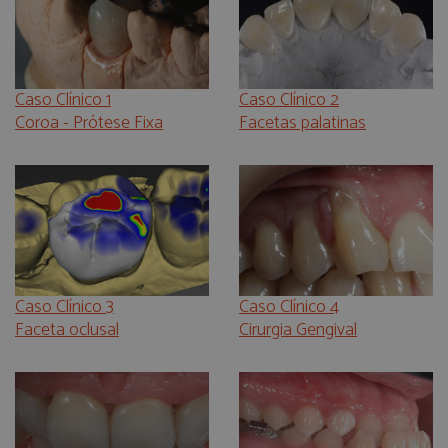
Caso Clínico 1
Caso Clínico 2
Coroa - Prótese Fixa
Facetas palatinas
Caso Clínico 3
Caso Clínico 4
Faceta oclusal
Cirurgia Gengival