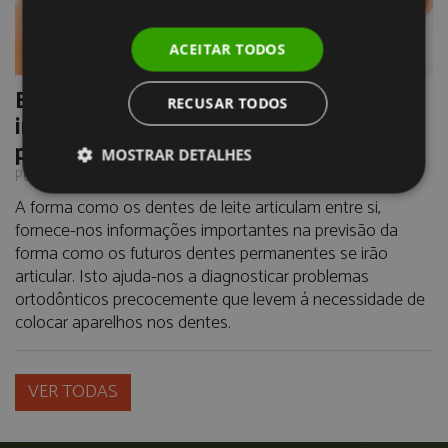
ACEITAR TODOS
Espaço entre dentes de leite – a sua
RECUSAR TODOS
importância para os futuros dentes
permanentes
MOSTRAR DETALHES
Publicado em 12/04/2017
A forma como os dentes de leite articulam entre si,
fornece-nos informações importantes na previsão da
forma como os futuros dentes permanentes se irão
articular. Isto ajuda-nos a diagnosticar problemas
ortodônticos precocemente que levem á necessidade de
colocar aparelhos nos dentes.
VER TODAS