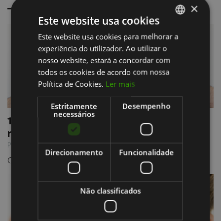
×
Este website usa cookies
Este website usa cookies para melhorar a
PORTUGUESE
experiência do utilizador. Ao utilizar o
ENGLISH
nosso website, estará a concordar com
todos os cookies de acordo com nossa
Política de Cookies.
Ler mais
Estritamente
Desempenho
necessários
10 razões para ser acompanhado com
regularidade
Publicado em 10/08/2016
Direcionamento
Funcionalidade
O segredo para uma saúde oral perfeita: prevenção
Não classificados