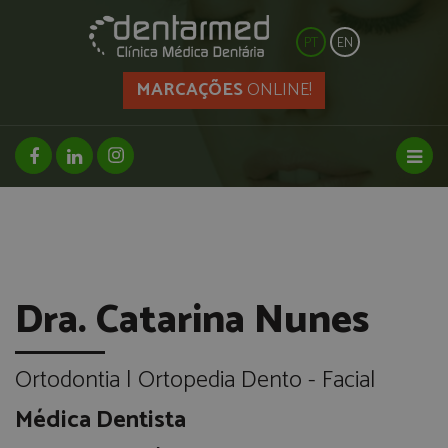
PT
EN
MARCAÇÕES
ONLINE!
facebook page
linkedin page
instagram page
Toggl
Dra. Catarina Nunes
Ortodontia | Ortopedia Dento - Facial
Médica Dentista