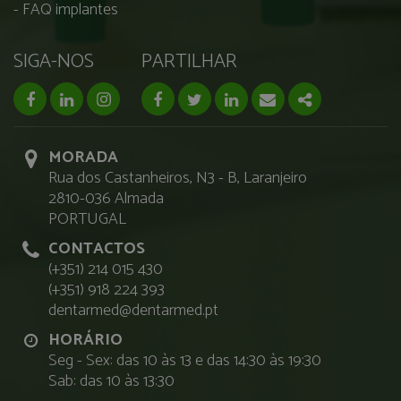
FAQ implantes
SIGA-NOS
PARTILHAR
facebook page
linkedin page
instagram page
Facebook
Twitter
Linkedin
Email
Share
MORADA
Rua dos Castanheiros, N3 - B, Laranjeiro
2810-036 Almada
PORTUGAL
CONTACTOS
(+351) 214 015 430
(+351) 918 224 393
dentarmed@dentarmed.pt
HORÁRIO
Seg - Sex: das 10 às 13 e das 14:30 às 19:30
Sab: das 10 às 13:30