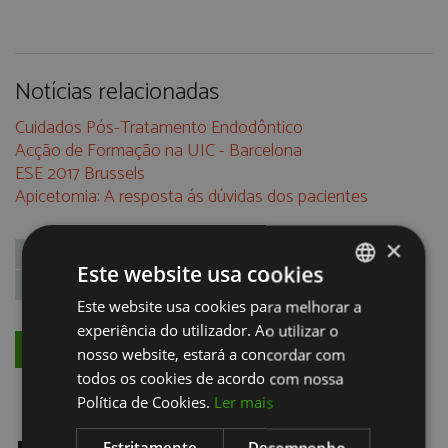
Notícias relacionadas
Cuidados Pós-Tratamento Endodôntico
Acção de Formação na UIC - Barcelona
ESE 2017 Brussels
Apicetomia: A resposta ás dúvidas dos pacientes
×
microscopio dentario
endodontia
microcirurgia apical
Este website usa cookies
tratamentos minimamente invasivos
Este website usa cookies para melhorar a
PORTUGUESE
experiência do utilizador. Ao utilizar o
ENGLISH
VOLTAR
nosso website, estará a concordar com
todos os cookies de acordo com nossa
Política de Cookies.
Ler mais
Estritamente
Desempenho