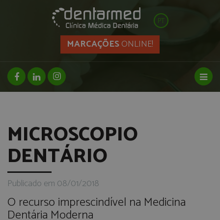
PT
MARCAÇÕES
ONLINE!
facebook page
linkedin page
instagram page
Toggl
MICROSCOPIO
DENTÁRIO
Publicado em 08/01/2018
O recurso imprescindível na Medicina
Dentária Moderna