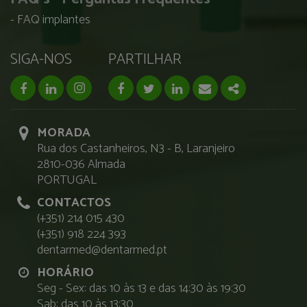
FAQ implantes
SIGA-NOS
PARTILHAR
facebook page
linkedin page
instagram page
Facebook
Twitter
Linkedin
Email
Share
MORADA
Rua dos Castanheiros, N3 - B, Laranjeiro
2810-036 Almada
PORTUGAL
CONTACTOS
(+351) 214 015 430
(+351) 918 224 393
dentarmed@dentarmed.pt
HORÁRIO
Seg - Sex: das 10 às 13 e das 14:30 às 19:30
Sab: das 10 às 13:30