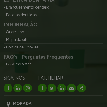
ESTÉTICA DENTÁRIA
Branqueamento dentário
Facetas dentárias
INFORMAÇÃO
Quem somos
Mapa do site
Política de Cookies
FAQ's - Perguntas Frequentes
FAQ implantes
SIGA-NOS
PARTILHAR
facebook page
linkedin page
instagram page
Facebook
Twitter
Linkedin
Email
Share
MORADA