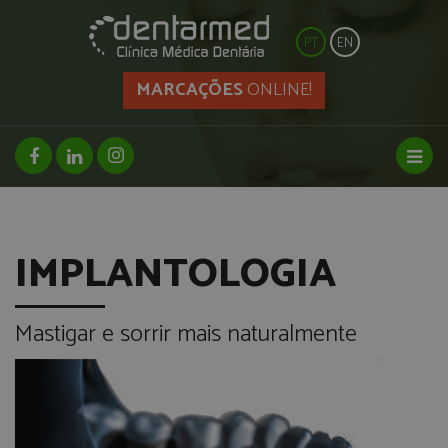
PT
EN
MARCAÇÕES
ONLINE!
facebook page
linkedin page
instagram page
Toggl
IMPLANTOLOGIA
Mastigar e sorrir mais naturalmente