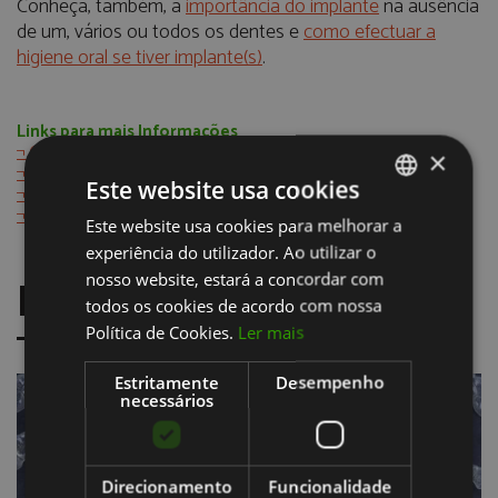
Conheça, também, a
importância do implante
na ausência
de um, vários ou todos os dentes e
como efectuar a
higiene oral se tiver implante(s)
.
Links para mais Informações
¬ Cuidados Pós-operatórios em cirurgia oral
×
¬ Custos de implantes dentários: 3 coisas que precisa de saber
Este website usa cookies
¬ Perguntas Frequentes sobre implantes dentários
¬ Opções para casos extremos de atrofias
Este website usa cookies para melhorar a
PORTUGUESE
experiência do utilizador. Ao utilizar o
ENGLISH
NOVIDADES
nosso website, estará a concordar com
todos os cookies de acordo com nossa
Política de Cookies.
Ler mais
Estritamente
Desempenho
necessários
Direcionamento
Funcionalidade