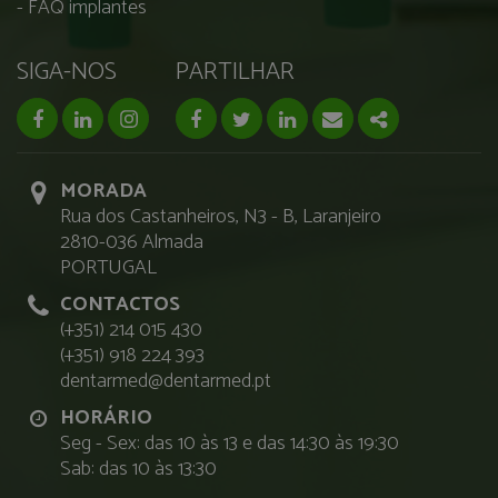
FAQ implantes
SIGA-NOS
PARTILHAR
facebook page
linkedin page
instagram page
Facebook
Twitter
Linkedin
Email
Share
MORADA
Rua dos Castanheiros, N3 - B, Laranjeiro
2810-036 Almada
PORTUGAL
CONTACTOS
(+351) 214 015 430
(+351) 918 224 393
dentarmed@dentarmed.pt
HORÁRIO
Seg - Sex: das 10 às 13 e das 14:30 às 19:30
Sab: das 10 às 13:30