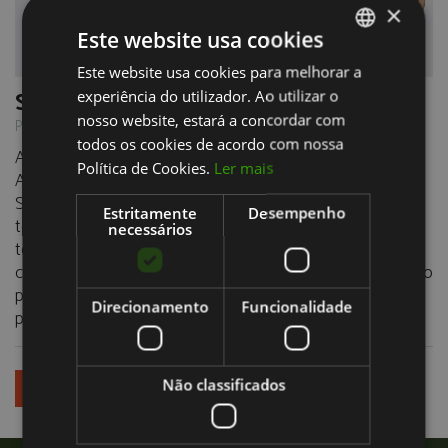
×
Este website usa cookies
Este website usa cookies para melhorar a
PORTUGUESE
Scaneamento IntraOral Digital
experiência do utilizador. Ao utilizar o
ENGLISH
nosso website, estará a concordar com
Publicado em 03/11/2023
todos os cookies de acordo com nossa
A Dentarmed, Clínica Médica e Dentária localizada em
Política de Cookies.
Ler mais
Almada, disponibiliza a inovadora técnica de
Scaneamento Intraoral Digital na sua oferta de
Estritamente
Desempenho
tecnologias de vanguarda em Medicina Dentária. Esta
necessários
tecnologia, baseada um scanner portátil, possibilita a
criação instantânea de um modelo 3D da cavidade oral do
paciente, elevando a precisão e eficiência nos
Direcionamento
Funcionalidade
procedimentos médico-dentários.
VER TODAS
Não classificados