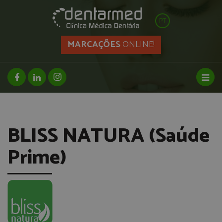
PT
MARCAÇÕES
ONLINE!
facebook page
linkedin page
instagram page
Toggl
BLISS NATURA (Saúde
Prime)