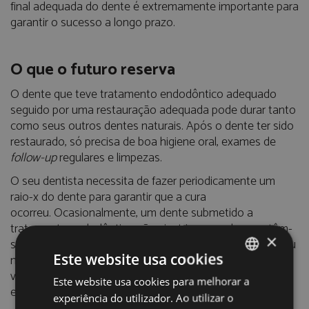
final adequada do dente é extremamente importante para
garantir o sucesso a longo prazo.
O que o futuro reserva
O dente que teve tratamento endodôntico adequado
seguido por uma restauração adequada pode durar tanto
como seus outros dentes naturais. Após o dente ter sido
restaurado, só precisa de boa higiene oral, exames de
follow-up
regulares e limpezas.
O seu dentista necessita de fazer periodicamente um
raio-x do dente para garantir que a cura
ocorreu. Ocasionalmente, um dente submetido a
tratamento endodôntico não cicatriza ou a dor mantêm-
×
se. Por vezes, o dente pode tornar-se doloroso meses ou
Este website usa cookies
mesmo anos após o tratamento bem sucedido. Muitas
vezes, quando isso ocorre, repetir o procedimento
Este website usa cookies para melhorar a
PORTUGUESE
endodôntico pode salvar o dente.
experiência do utilizador. Ao utilizar o
ENGLISH