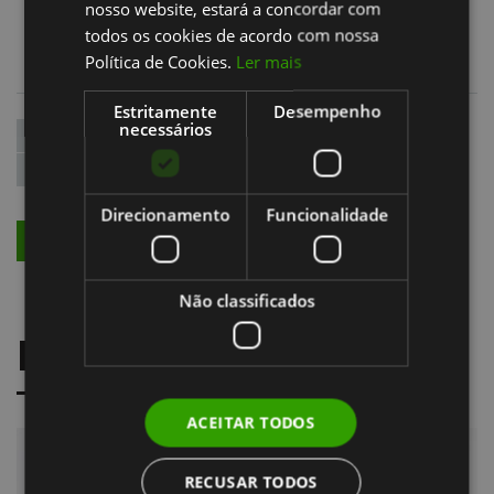
nosso website, estará a concordar com
todos os cookies de acordo com nossa
Política de Cookies.
Ler mais
Estritamente
Desempenho
necessários
endodontia
recomendacoes
pos-operatorias
dr.alexandre goulao
Direcionamento
Funcionalidade
VOLTAR
Não classificados
NOVIDADES
ACEITAR TODOS
RECUSAR TODOS