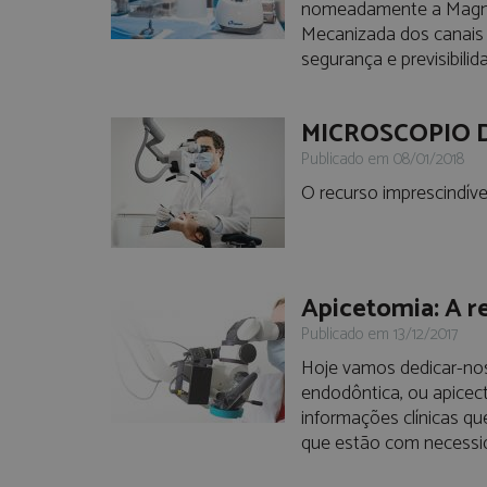
nomeadamente a Magnif
Mecanizada dos canais 
segurança e previsibilid
MICROSCOPIO 
Publicado em 08/01/2018
O recurso imprescindív
Apicetomia: A r
Publicado em 13/12/2017
Hoje vamos dedicar-nos
endodôntica, ou apicec
informações clínicas q
que estão com necessi