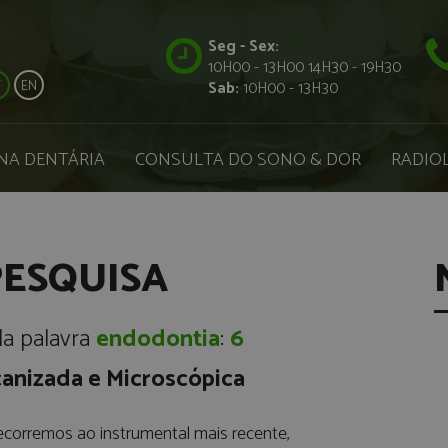
Seg - Sex:
10H00 - 13H00 14H30 - 19H30
T
EN
Sab:
10H00 - 13H30
NA DENTÁRIA
CONSULTA DO SONO & DOR
RADIOL
PESQUISA
la palavra
endodontia
:
6
anizada e Microscópica
ecorremos ao instrumental mais recente,