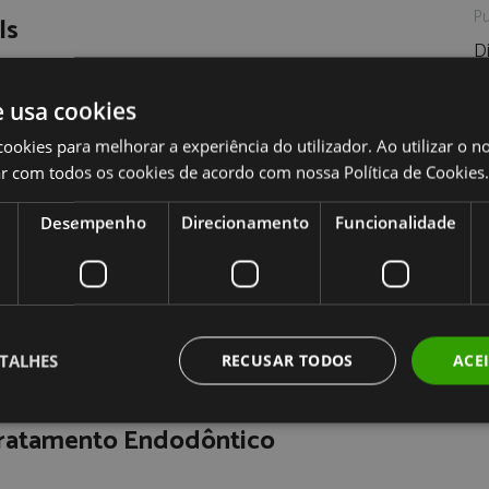
Pu
ls
D
s
articipa no Congresso Europeu de Endodontia Bianual
P
e usa cookies
s
cookies para melhorar a experiência do utilizador. Ao utilizar o n
s
l
r com todos os cookies de acordo com nossa Política de Cookies.
ão na UIC - Barcelona
Desempenho
Direcionamento
Funcionalidade
xandre Goulão participou no Curso Intensivo de
 conceituada UIC - Universidad Internacional de
a, numa acção de formação para actualização de
cas para conservação de dentes severamente
TALHES
RECUSAR TODOS
ACE
ratamento Endodôntico