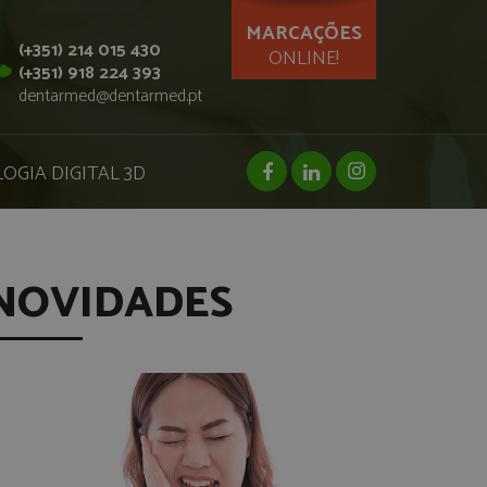
MARCAÇÕES
(+351) 214 015 430
ONLINE!
(+351) 918 224 393
dentarmed@dentarmed.pt
facebook page
linkedin page
instagram page
OGIA DIGITAL 3D
NOVIDADES