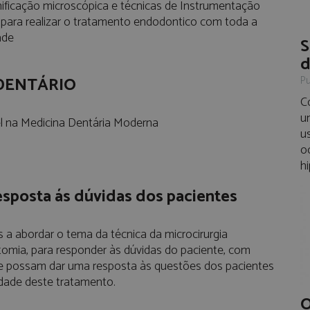
icação microscópica e técnicas de Instrumentação
para realizar o tratamento endodontico com toda a
ade
S
d
DENTÁRIO
Pu
C
u
el na Medicina Dentária Moderna
u
o
hi
esposta ás dúvidas dos pacientes
 a abordar o tema da técnica da microcirurgia
tomia, para responder às dúvidas do paciente, com
ue possam dar uma resposta às questões dos pacientes
dade deste tratamento.
O