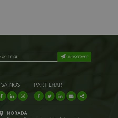
Subscrever
IGA-NOS
PARTILHAR
facebook page
linkedin page
instagram page
Facebook
Twitter
Linkedin
Email
Share
MORADA