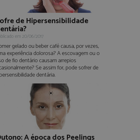
ofre de Hipersensibilidade
entária?
blicado em 20/06/2017
omer gelado ou beber café causa, por vezes,
ma experiência dolorosa? A escovagem ou o
so de fio dentário causam arrepios
casionalmente? Se assim for, pode sofrer de
persensibilidade dentária.
utono: A época dos Peelings