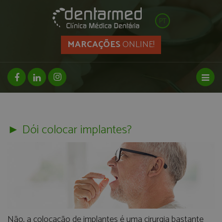
PT
MARCAÇÕES
ONLINE!
facebook page
linkedin page
instagram page
Toggl
► Dói colocar implantes?
Não, a colocação de implantes é uma cirurgia bastante