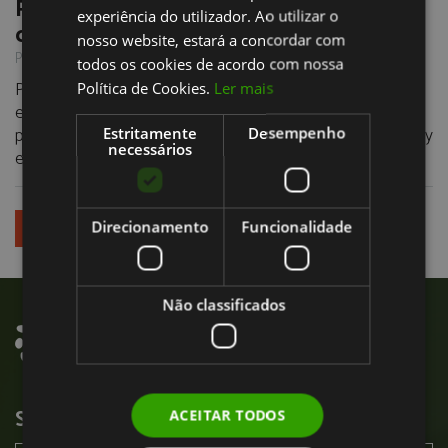
Protectores bucais evitam lesões orais
experiência do utilizador. Ao utilizar o
ENGLISH
de desporto
nosso website, estará a concordar com
Publicado em 06/04/2017
todos os cookies de acordo com nossa
Protecções Dentárias desportivas, ou Mouthguards são
Política de Cookies.
Ler mais
essenciais para quem joga desportos de contacto que
podem como futebol, basket, artes marciais, hóquei, rugby
Estritamente
Desempenho
necessários
e boxe, entre outros.
VER TODAS
Direcionamento
Funcionalidade
Não classificados
SUBSCREVER NEWSLETTER
ACEITAR TODOS